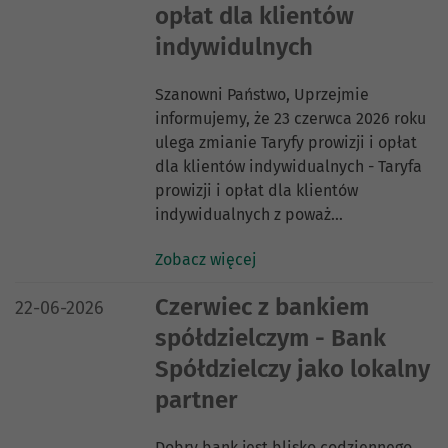
opłat dla klientów
indywidulnych
Szanowni Państwo, Uprzejmie
informujemy, że 23 czerwca 2026 roku
ulega zmianie Taryfy prowizji i opłat
dla klientów indywidualnych - Taryfa
prowizji i opłat dla klientów
indywidualnych z poważ…
Zobacz więcej
DATA PUBLIKACJI:
Czerwiec z bankiem
22-06-2026
spółdzielczym - Bank
Spółdzielczy jako lokalny
partner
Dobry bank jest blisko codziennego