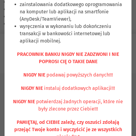
Skalowanie treści
100
%
zainstalowania dodatkowego oprogramowania
Czcionka
100
%
na komputer lub aplikacji na smartfonie
Wysokość linii
100
%
(AnyDesk/TeamViewer),
Odstęp liter
100
%
wyręczenia w wykonaniu lub dokończeniu
transakcji w bankowości internetowej lub
aplikacji mobilnej.
Zaloguj się
PRACOWNIK BANKU NIGDY NIE ZADZWONI I NIE
POPROSI CIĘ O TAKIE DANE
Ubezpiecz się
Kontakt
NIGDY NIE
podawaj powyższych danych!!!
NIGDY NIE
instaluj dodatkowych aplikacji!!!
Aktualności
NIGDY NIE
potwierdzaj żadnych operacji, które nie
Pokaż rok
były zlecone przez Ciebie!!!
Wszystkie
2023
2022
2021
2020
2019
PAMIĘTAJ, od CIEBIE zależy, czy oszuści zdołają
przejąć Twoje konto i wyczyścić je ze wszystkich