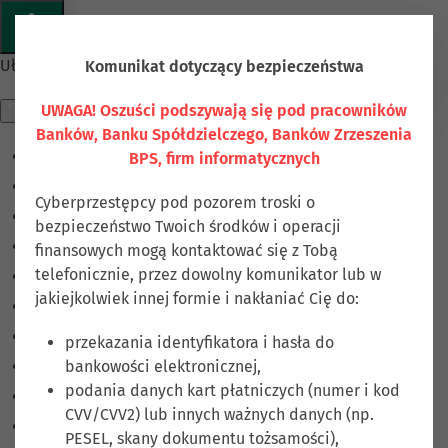
Przejdź do głównej treści
Ułatwienia dostępu
Komunikat dotyczący bezpieczeństwa
UWAGA! Oszuści podszywają się pod pracowników
Banków, Banku Spółdzielczego, Banków Zrzeszenia
BPS, firm informatycznych
Odwróć kolory
Monochromatyczny
Cyberprzestępcy pod pozorem troski o
Ciemny kontrast
bezpieczeństwo Twoich środków i operacji
Jasny kontrast
finansowych mogą kontaktować się z Tobą
telefonicznie, przez dowolny komunikator lub w
Niskie nasycenie
jakiejkolwiek innej formie i nakłaniać Cię do:
Wysokie nasycenie
Zaznacz linki
przekazania identyfikatora i hasła do
bankowości elektronicznej,
Zaznacz nagłówki
podania danych kart płatniczych (numer i kod
Czytnik ekranu
CVV/CVV2) lub innych ważnych danych (np.
Tryb czytania
PESEL, skany dokumentu tożsamości),