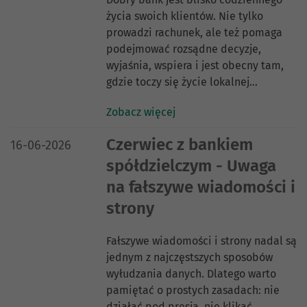
życia swoich klientów. Nie tylko
prowadzi rachunek, ale też pomaga
podejmować rozsądne decyzje,
wyjaśnia, wspiera i jest obecny tam,
gdzie toczy się życie lokalnej…
Zobacz więcej
DATA PUBLIKACJI:
Czerwiec z bankiem
16-06-2026
spółdzielczym - Uwaga
na fałszywe wiadomości i
strony
Fałszywe wiadomości i strony nadal są
jednym z najczęstszych sposobów
wyłudzania danych. Dlatego warto
pamiętać o prostych zasadach: nie
działać pod presją, nie klikać