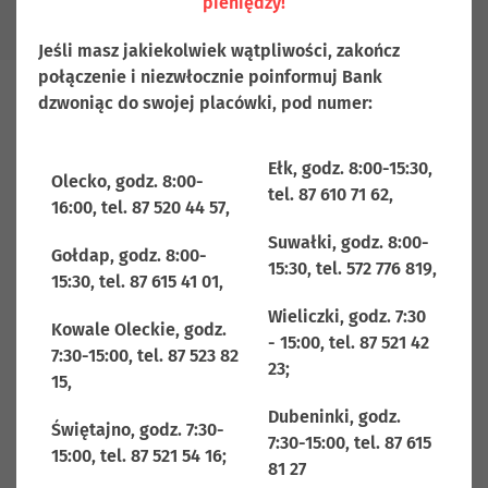
pieniędzy!
Aktualności
Jeśli masz jakiekolwiek wątpliwości, zakończ
połączenie i niezwłocznie poinformuj Bank
dzwoniąc do swojej placówki, pod numer:
DATA PUBLIKACJI:
Nowe możliwości
23-07-2026
zarządzania kartami i
Ełk, godz. 8:00-15:30,
Olecko, godz. 8:00-
powiadomieniami
tel. 87 610 71 62,
16:00, tel. 87 520 44 57,
Stale rozwijamy nasze usługi, aby
Suwałki, godz. 8:00-
Gołdap, godz. 8:00-
zapewnić Państwu jeszcze większą
15:30, tel. 572 776 819,
15:30, tel. 87 615 41 01,
wygodę i bezpieczeństwo korzystania
Wieliczki, godz. 7:30
z bankowości elektronicznej oraz kart
Kowale Oleckie, godz.
- 15:00, tel. 87 521 42
płatniczych. Właśnie udostępniliśmy
7:30-15:00, tel. 87 523 82
23;
nowe funkcje, dzięki…
15,
Dubeninki, godz.
Zobacz więcej
Świętajno, godz. 7:30-
7:30-15:00, tel. 87 615
15:00, tel. 87 521 54 16;
DATA PUBLIKACJI:
Złóż wniosek o 300+
81 27
09-07-2026