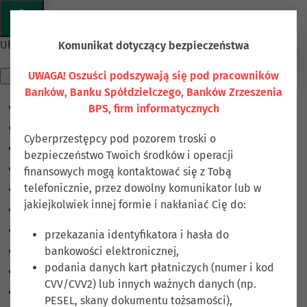
Przejdź do głównej treści
Ułatwienia dostępu
Komunikat dotyczący bezpieczeństwa
UWAGA! Oszuści podszywają się pod pracowników
Banków, Banku Spółdzielczego, Banków Zrzeszenia
BPS, firm informatycznych
Odwróć kolory
Monochromatyczny
Cyberprzestępcy pod pozorem troski o
Ciemny kontrast
bezpieczeństwo Twoich środków i operacji
Jasny kontrast
finansowych mogą kontaktować się z Tobą
telefonicznie, przez dowolny komunikator lub w
Niskie nasycenie
jakiejkolwiek innej formie i nakłaniać Cię do:
Wysokie nasycenie
Zaznacz linki
przekazania identyfikatora i hasła do
bankowości elektronicznej,
Zaznacz nagłówki
podania danych kart płatniczych (numer i kod
Czytnik ekranu
CVV/CVV2) lub innych ważnych danych (np.
Tryb czytania
PESEL, skany dokumentu tożsamości),