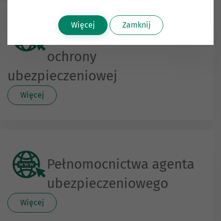
Więcej
Zamknij
Minimalny zakres
ochrony
ubezpieczeniowej
Więcej
Pełnomocnictwa agenta
ubezpieczeniowego
Więcej