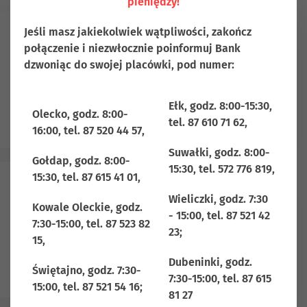
pieniędzy!
Jeśli masz jakiekolwiek wątpliwości, zakończ
połączenie i niezwłocznie poinformuj Bank
Informacje o Agencie
dzwoniąc do swojej placówki, pod numer:
Ubezpieczeniowym
Ełk, godz. 8:00-15:30,
Więcej
Olecko, godz. 8:00-
tel. 87 610 71 62,
16:00, tel. 87 520 44 57,
Suwałki, godz. 8:00-
Gołdap, godz. 8:00-
15:30, tel. 572 776 819,
15:30, tel. 87 615 41 01,
Wieliczki, godz. 7:30
Lista akceptowalnych
Kowale Oleckie, godz.
- 15:00, tel. 87 521 42
7:30-15:00, tel. 87 523 82
zakładów ubezpieczeń
23;
15,
Dubeninki, godz.
Więcej
Świętajno, godz. 7:30-
7:30-15:00, tel. 87 615
15:00, tel. 87 521 54 16;
81 27