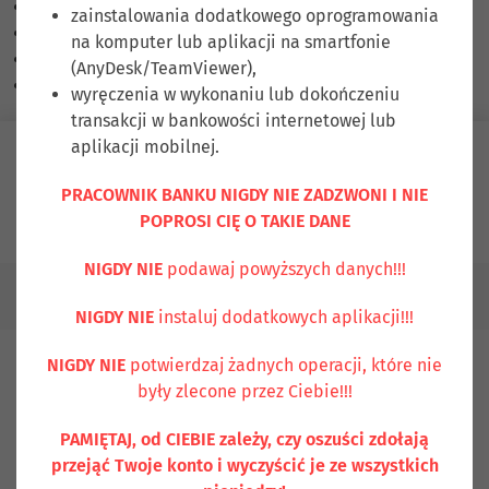
Skalowanie treści
100
%
zainstalowania dodatkowego oprogramowania
Czcionka
100
%
na komputer lub aplikacji na smartfonie
Wysokość linii
100
%
(AnyDesk/TeamViewer),
Odstęp liter
100
%
wyręczenia w wykonaniu lub dokończeniu
transakcji w bankowości internetowej lub
aplikacji mobilnej.
Zaloguj się
PRACOWNIK BANKU NIGDY NIE ZADZWONI I NIE
POPROSI CIĘ O TAKIE DANE
Ubezpiecz się
Kontakt
NIGDY NIE
podawaj powyższych danych!!!
Bank jako agent ubezpieczeniowy
NIGDY NIE
instaluj dodatkowych aplikacji!!!
NIGDY NIE
potwierdzaj żadnych operacji, które nie
Bank jako agent
były zlecone przez Ciebie!!!
ubezpieczeniowy
PAMIĘTAJ, od CIEBIE zależy, czy oszuści zdołają
przejąć Twoje konto i wyczyścić je ze wszystkich