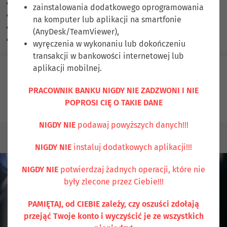
Skalowanie treści
100
%
zainstalowania dodatkowego oprogramowania
Czcionka
100
%
na komputer lub aplikacji na smartfonie
Wysokość linii
100
%
(AnyDesk/TeamViewer),
Odstęp liter
100
%
wyręczenia w wykonaniu lub dokończeniu
transakcji w bankowości internetowej lub
aplikacji mobilnej.
Zaloguj się
PRACOWNIK BANKU NIGDY NIE ZADZWONI I NIE
POPROSI CIĘ O TAKIE DANE
Ubezpiecz się
Kontakt
NIGDY NIE
podawaj powyższych danych!!!
KLIENCI INDYWIDUALNI
Płatności mobilne
NIGDY NIE
instaluj dodatkowych aplikacji!!!
NIGDY NIE
potwierdzaj żadnych operacji, które nie
były zlecone przez Ciebie!!!
PAMIĘTAJ, od CIEBIE zależy, czy oszuści zdołają
przejąć Twoje konto i wyczyścić je ze wszystkich