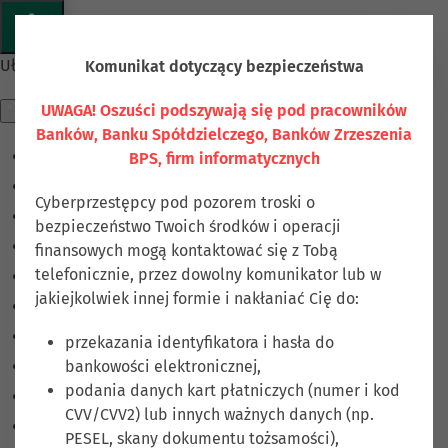
Przejdź do głównej treści
Ułatwienia dostępu
Komunikat dotyczący bezpieczeństwa
UWAGA! Oszuści podszywają się pod pracowników
Banków, Banku Spółdzielczego, Banków Zrzeszenia
BPS, firm informatycznych
Odwróć kolory
Monochromatyczny
Cyberprzestępcy pod pozorem troski o
Ciemny kontrast
bezpieczeństwo Twoich środków i operacji
Jasny kontrast
finansowych mogą kontaktować się z Tobą
telefonicznie, przez dowolny komunikator lub w
Niskie nasycenie
jakiejkolwiek innej formie i nakłaniać Cię do:
Wysokie nasycenie
Zaznacz linki
przekazania identyfikatora i hasła do
bankowości elektronicznej,
Zaznacz nagłówki
podania danych kart płatniczych (numer i kod
Czytnik ekranu
CVV/CVV2) lub innych ważnych danych (np.
Tryb czytania
PESEL, skany dokumentu tożsamości),