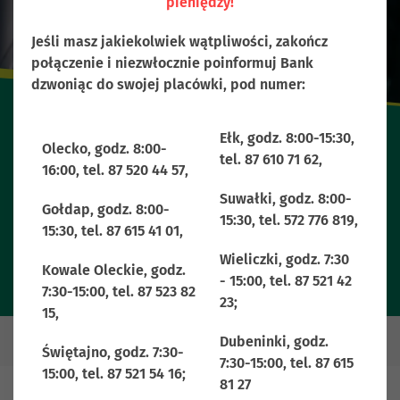
pieniędzy!
Jeśli masz jakiekolwiek wątpliwości, zakończ
połączenie i niezwłocznie poinformuj Bank
dzwoniąc do swojej placówki, pod numer:
Ełk, godz. 8:00-15:30,
Olecko, godz. 8:00-
tel. 87 610 71 62,
16:00, tel. 87 520 44 57,
Płatności mobilne
Suwałki, godz. 8:00-
Gołdap, godz. 8:00-
15:30, tel. 572 776 819,
15:30, tel. 87 615 41 01,
Wieliczki, godz. 7:30
Kowale Oleckie, godz.
- 15:00, tel. 87 521 42
7:30-15:00, tel. 87 523 82
23;
15,
Dubeninki, godz.
Świętajno, godz. 7:30-
7:30-15:00, tel. 87 615
15:00, tel. 87 521 54 16;
81 27