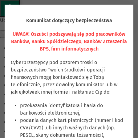
Przejdź do głównej treści
Ułatwienia dostępu
Komunikat dotyczący bezpieczeństwa
UWAGA! Oszuści podszywają się pod pracowników
Banków, Banku Spółdzielczego, Banków Zrzeszenia
BPS, firm informatycznych
Odwróć kolory
Monochromatyczny
Cyberprzestępcy pod pozorem troski o
Ciemny kontrast
bezpieczeństwo Twoich środków i operacji
Jasny kontrast
finansowych mogą kontaktować się z Tobą
telefonicznie, przez dowolny komunikator lub w
Niskie nasycenie
jakiejkolwiek innej formie i nakłaniać Cię do:
Wysokie nasycenie
Zaznacz linki
przekazania identyfikatora i hasła do
bankowości elektronicznej,
Zaznacz nagłówki
podania danych kart płatniczych (numer i kod
Czytnik ekranu
CVV/CVV2) lub innych ważnych danych (np.
Tryb czytania
PESEL, skany dokumentu tożsamości),