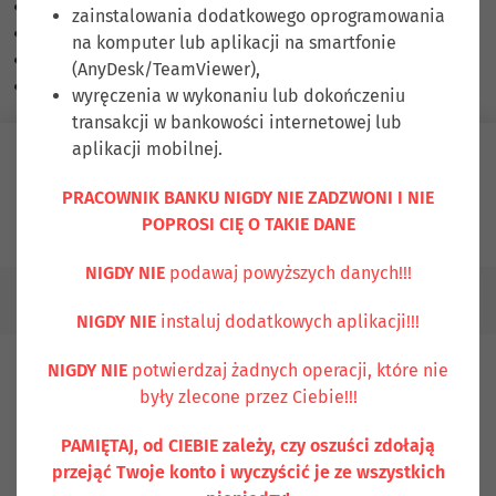
Skalowanie treści
100
%
zainstalowania dodatkowego oprogramowania
Czcionka
100
%
na komputer lub aplikacji na smartfonie
Wysokość linii
100
%
(AnyDesk/TeamViewer),
Odstęp liter
100
%
wyręczenia w wykonaniu lub dokończeniu
transakcji w bankowości internetowej lub
aplikacji mobilnej.
Zaloguj się
PRACOWNIK BANKU NIGDY NIE ZADZWONI I NIE
POPROSI CIĘ O TAKIE DANE
Ubezpiecz się
Kontakt
NIGDY NIE
podawaj powyższych danych!!!
Stawki referencyjne
NIGDY NIE
instaluj dodatkowych aplikacji!!!
NIGDY NIE
potwierdzaj żadnych operacji, które nie
Stawki referencyjne
były zlecone przez Ciebie!!!
PAMIĘTAJ, od CIEBIE zależy, czy oszuści zdołają
przejąć Twoje konto i wyczyścić je ze wszystkich
Stawka WIBOR (ang. Warsaw Interbank Offeres Rate)