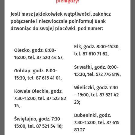
pieniędzy!
określa koszt pozyskania pieniądza przez bank na rynku
międzybankowym, wyznaczana jako średnia
Jeśli masz jakiekolwiek wątpliwości, zakończ
arytmetyczna na podstawie kwotowań uczestników
połączenie i niezwłocznie poinformuj Bank
fixingu stawek referencyjnych; stawka WIBOR jest
dzwoniąc do swojej placówki, pod numer:
ustalana zgodnie z Regulaminem Stawek Referencyjnych
WIBID i WIBOR, o godzinie 11:00 w dni robocze, przez
Ełk, godz. 8:00-15:30,
administratora stawek referencyjnych, którym jest GPW
Olecko, godz. 8:00-
tel. 87 610 71 62,
Benchmark S.A z siedzibą w Warszawie i publikowania
16:00, tel. 87 520 44 57,
m.in.na
stronie internetowej GPW Benchmark
.
Suwałki, godz. 8:00-
Gołdap, godz. 8:00-
15:30, tel. 572 776 819,
Obowiązujące stawki referencyjne w Banku
15:30, tel. 87 615 41 01,
Spółdzielczym w Olecku, dla umów zawartych do 30
Wieliczki, godz. 7:30
grudnia 2022r, znajdują się w zakładce:
Stawki
Kowale Oleckie, godz.
- 15:00, tel. 87 521 42
referencyjne
.
7:30-15:00, tel. 87 523 82
23;
15,
Dubeninki, godz.
Świętajno, godz. 7:30-
7:30-15:00, tel. 87 615
15:00, tel. 87 521 54 16;
81 27