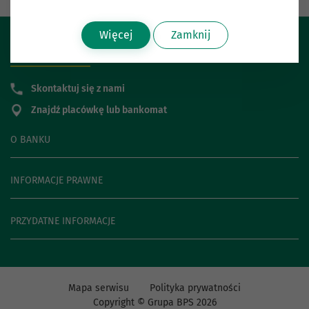
Więcej
Zamknij
POMOC I KONTAKT
Skontaktuj się z nami
Znajdź placówkę lub bankomat
O BANKU
INFORMACJE PRAWNE
PRZYDATNE INFORMACJE
Mapa serwisu
Polityka prywatności
Copyright © Grupa BPS
2026