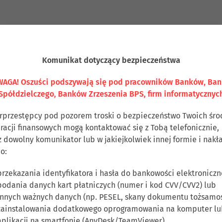
Komunikat dotyczący bezpieczeństwa
AGA! Oszuści podszywają się pod pracowników Banków, Ba
Spółdzielczego, Banków Zrzeszenia BPS, firm informatycznyc
rprzestępcy pod pozorem troski o bezpieczeństwo Twoich śr
eracji finansowych mogą kontaktować się z Tobą telefonicznie,
z dowolny komunikator lub w jakiejkolwiek innej formie i nakł
o:
przekazania identyfikatora i hasła do bankowości elektroniczn
podania danych kart płatniczych (numer i kod CVV/CVV2) lub
innych ważnych danych (np. PESEL, skany dokumentu tożsamoś
zainstalowania dodatkowego oprogramowania na komputer lu
aplikacji na smartfonie (AnyDesk/TeamViewer),