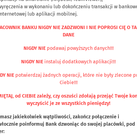
wyręczenia w wykonaniu lub dokończeniu transakcji w bankow
internetowej lub aplikacji mobilnej.
ACOWNIK BANKU NIGDY NIE ZADZWONI I NIE POPROSI CIĘ O TA
DANE
NIGDY NIE
podawaj powyższych danych!!!
Kontakt
NIGDY NIE
instaluj dodatkowych aplikacji!!!
DY NIE
potwierdzaj żadnych operacji, które nie były zlecone p
Ciebie!!!
DUALNI
PRZEDSIĘBIORCY
ROLNICY
WSPÓLNOTY
IĘTAJ, od CIEBIE zależy, czy oszuści zdołają przejąć Twoje kon
wyczyścić je ze wszystkich pieniędzy!
i masz jakiekolwiek wątpliwości, zakończ połączenie i
włocznie poinformuj Bank dzwoniąc do swojej placówki, pod
r: