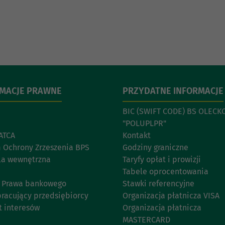
RMACJE PRAWNE
PRZYDATNE INFORMACJE
BIC (SWIFT CODE) BS OLECKO
"POLUPLPR"
ATCA
Kontakt
 Ochrony Zrzeszenia BPS
Godziny graniczne
la wewnętrzna
Taryfy opłat i prowizji
Tabele oprocentowania
11 Prawa bankowego
Stawki referencyjne
racujący przedsiębiorcy
Organizacja płatnicza VISA
t interesów
Organizacja płatnicza
MASTERCARD