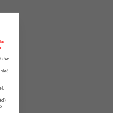
nku
h
odków
aniać
ej,
ci),
b