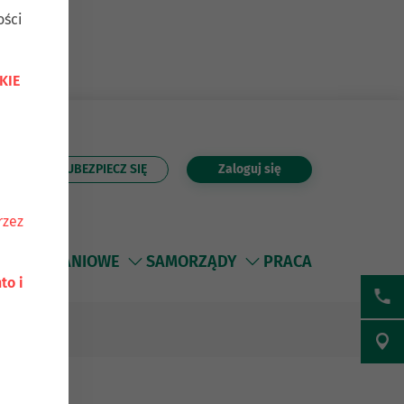
ości
KIE
UBEZPIECZ SIĘ
Zaloguj się
Szukaj
rzez
 MIESZKANIOWE
SAMORZĄDY
PRACA
to i