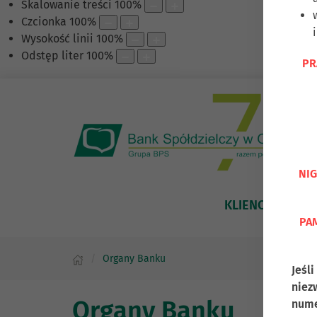
Skalowanie treści
100
%
Czcionka
100
%
Wysokość linii
100
%
Odstęp liter
100
%
PR
NIG
KLIENCI INDYWI
PAM
Organy Banku
Jeśl
niez
Organy Banku
nume