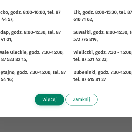
cko, godz. 8:00-16:00, tel. 87
Ełk, godz. 8:00-15:30, tel. 87
 44 57,
610 71 62,
dap, godz. 8:00-15:30, tel. 87
Suwałki, godz. 8:00-15:30, t
 41 01,
572 776 819,
ale Oleckie, godz. 7:30-15:00,
Wieliczki, godz. 7:30 - 15:00
. 87 523 82 15,
tel. 87 521 42 23;
ętajno, godz. 7:30-15:00, tel. 87
Dubeninki, godz. 7:30-15:00
anku wchodzą:
 54 16;
tel. 87 615 81 27
orczej
go Rady Nadzorczej
Więcej
Zamknij
ej