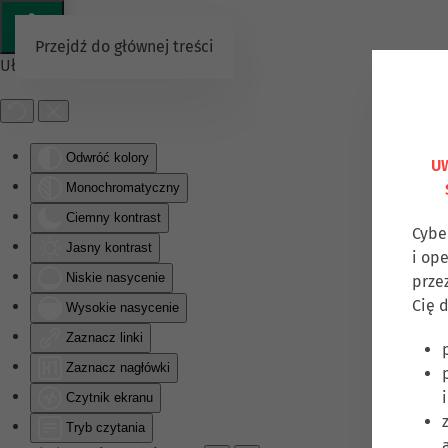
Przejdź do głównej treści
Ułatwienia dostępu
Odwróć kolory
UW
Monochromatyczny
Ciemny kontrast
Cybe
Jasny kontrast
i op
Niskie nasycenie
prze
Cię d
Wysokie nasycenie
Zaznacz linki
Zaznacz nagłówki
Czytnik ekranu
Tryb czytania