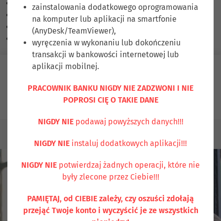
Skalowanie treści
100
%
zainstalowania dodatkowego oprogramowania
Czcionka
100
%
na komputer lub aplikacji na smartfonie
Wysokość linii
100
%
(AnyDesk/TeamViewer),
Odstęp liter
100
%
wyręczenia w wykonaniu lub dokończeniu
transakcji w bankowości internetowej lub
aplikacji mobilnej.
Zaloguj się
PRACOWNIK BANKU NIGDY NIE ZADZWONI I NIE
POPROSI CIĘ O TAKIE DANE
Ubezpiecz się
Kontakt
NIGDY NIE
podawaj powyższych danych!!!
PRZEDSIĘBIORCY
KREDYTY
NIGDY NIE
instaluj dodatkowych aplikacji!!!
NIGDY NIE
potwierdzaj żadnych operacji, które nie
były zlecone przez Ciebie!!!
PAMIĘTAJ, od CIEBIE zależy, czy oszuści zdołają
przejąć Twoje konto i wyczyścić je ze wszystkich