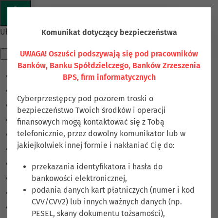
Przejdź do głównej treści
Ułatwienia dostępu
Komunikat dotyczący bezpieczeństwa
UWAGA! Oszuści podszywają się pod pracowników
Banków, Banku Spółdzielczego, Banków Zrzeszenia
BPS, firm informatycznych
Odwróć kolory
Monochromatyczny
Cyberprzestępcy pod pozorem troski o
Ciemny kontrast
bezpieczeństwo Twoich środków i operacji
Jasny kontrast
finansowych mogą kontaktować się z Tobą
telefonicznie, przez dowolny komunikator lub w
Niskie nasycenie
jakiejkolwiek innej formie i nakłaniać Cię do:
Wysokie nasycenie
Zaznacz linki
przekazania identyfikatora i hasła do
bankowości elektronicznej,
Zaznacz nagłówki
podania danych kart płatniczych (numer i kod
Czytnik ekranu
CVV/CVV2) lub innych ważnych danych (np.
Tryb czytania
PESEL, skany dokumentu tożsamości),