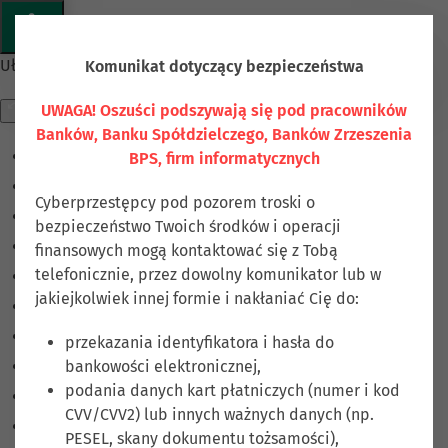
Przejdź do głównej treści
Ułatwienia dostępu
Komunikat dotyczący bezpieczeństwa
UWAGA! Oszuści podszywają się pod pracowników
Banków, Banku Spółdzielczego, Banków Zrzeszenia
BPS, firm informatycznych
Odwróć kolory
Monochromatyczny
Cyberprzestępcy pod pozorem troski o
Ciemny kontrast
bezpieczeństwo Twoich środków i operacji
Jasny kontrast
finansowych mogą kontaktować się z Tobą
telefonicznie, przez dowolny komunikator lub w
Niskie nasycenie
jakiejkolwiek innej formie i nakłaniać Cię do:
Wysokie nasycenie
Zaznacz linki
przekazania identyfikatora i hasła do
bankowości elektronicznej,
Zaznacz nagłówki
podania danych kart płatniczych (numer i kod
Czytnik ekranu
CVV/CVV2) lub innych ważnych danych (np.
Tryb czytania
PESEL, skany dokumentu tożsamości),