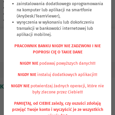
Skalowanie treści
100
%
zainstalowania dodatkowego oprogramowania
Czcionka
100
%
na komputer lub aplikacji na smartfonie
Wysokość linii
100
%
(AnyDesk/TeamViewer),
Odstęp liter
100
%
wyręczenia w wykonaniu lub dokończeniu
transakcji w bankowości internetowej lub
aplikacji mobilnej.
Zaloguj się
PRACOWNIK BANKU NIGDY NIE ZADZWONI I NIE
POPROSI CIĘ O TAKIE DANE
Ubezpiecz się
Kontakt
NIGDY NIE
podawaj powyższych danych!!!
Kontrola wewnętrzna
NIGDY NIE
instaluj dodatkowych aplikacji!!!
KONTROLA WEWNĘTRZNA
NIGDY NIE
potwierdzaj żadnych operacji, które nie
były zlecone przez Ciebie!!!
PAMIĘTAJ, od CIEBIE zależy, czy oszuści zdołają
Opis systemu kontroli wewnętrznej w Banku
przejąć Twoje konto i wyczyścić je ze wszystkich