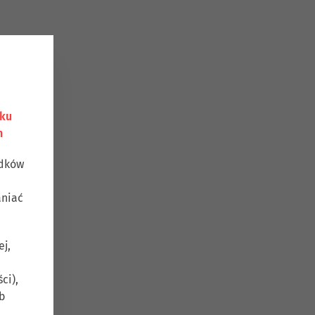
nku
h
odków
aniać
ej,
ci),
b