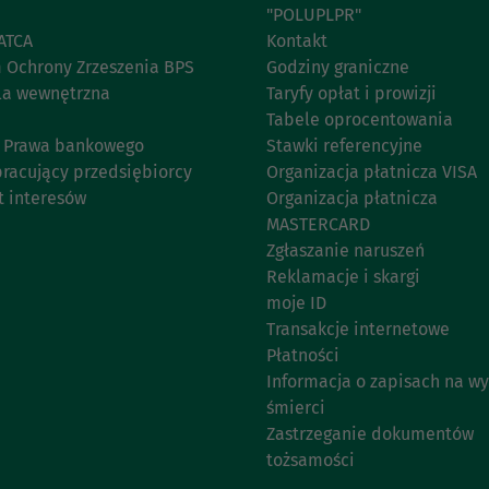
"POLUPLPR"
ATCA
Kontakt
 Ochrony Zrzeszenia BPS
Godziny graniczne
la wewnętrzna
Taryfy opłat i prowizji
Tabele oprocentowania
11 Prawa bankowego
Stawki referencyjne
racujący przedsiębiorcy
Organizacja płatnicza VISA
t interesów
Organizacja płatnicza
MASTERCARD
Zgłaszanie naruszeń
Reklamacje i skargi
moje ID
Transakcje internetowe
Płatności
Informacja o zapisach na w
śmierci
Zastrzeganie dokumentów
tożsamości