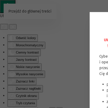
Przejdź do głównej treści
Ułatwienia dostępu
Odwróć kolory
UW
Monochromatyczny
Ciemny kontrast
Cybe
Jasny kontrast
i op
Niskie nasycenie
prze
Cię d
Wysokie nasycenie
Zaznacz linki
Zaznacz nagłówki
Czytnik ekranu
Tryb czytania