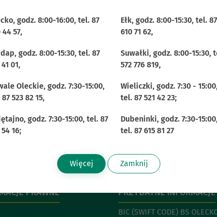
cko, godz. 8:00-16:00, tel. 87
Ełk, godz. 8:00-15:30, tel. 87
 44 57,
610 71 62,
ZEDSIĘBIORCÓW
dap, godz. 8:00-15:30, tel. 87
Suwałki, godz. 8:00-15:30, t
 41 01,
572 776 819,
st 1 i 7 w związku z art. 111b ust.1 ustawy z dnia 29 sierpnia 1
ale Oleckie, godz. 7:30-15:00,
Wieliczki, godz. 7:30 - 15:00
tej pomiędzy Bankiem i Zakład Usług Informatycznych NOVUM S
. 87 523 82 15,
tel. 87 521 42 23;
dne do serwisu sprzętu i oprogramowania.
ętajno, godz. 7:30-15:00, tel. 87
Dubeninki, godz. 7:30-15:00
 54 16;
tel. 87 615 81 27
Więcej
Zamknij
RMACJE PRAWNE
PRZYDATNE INFORMACJE
BIC (SWIFT CODE) BS OLECKO