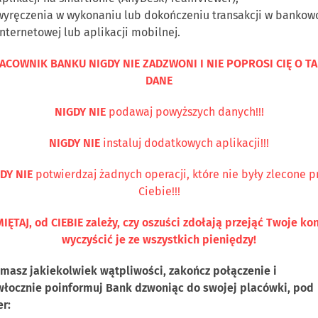
wyręczenia w wykonaniu lub dokończeniu transakcji w bankow
internetowej lub aplikacji mobilnej.
ACOWNIK BANKU NIGDY NIE ZADZWONI I NIE POPROSI CIĘ O TA
DANE
NIGDY NIE
podawaj powyższych danych!!!
Kontakt
NIGDY NIE
instaluj dodatkowych aplikacji!!!
DY NIE
potwierdzaj żadnych operacji, które nie były zlecone p
Ciebie!!!
DUALNI
PRZEDSIĘBIORCY
ROLNICY
WSPÓLNOTY
IĘTAJ, od CIEBIE zależy, czy oszuści zdołają przejąć Twoje kon
wyczyścić je ze wszystkich pieniędzy!
i masz jakiekolwiek wątpliwości, zakończ połączenie i
włocznie poinformuj Bank dzwoniąc do swojej placówki, pod
ZEDSIĘBIORCY
r: