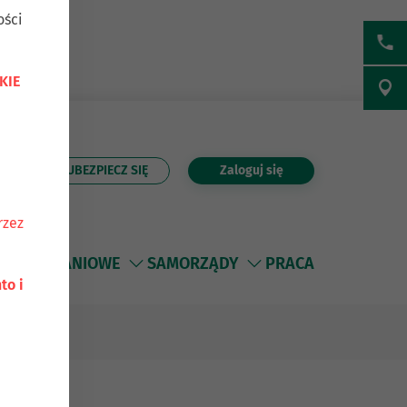
ości
KIE
UBEZPIECZ SIĘ
Zaloguj się
Szukaj
rzez
 MIESZKANIOWE
SAMORZĄDY
PRACA
to i