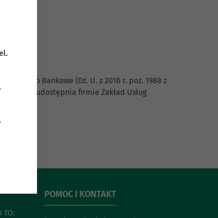
el.
997 r. Prawo Bankowe (Dz. U. z 2016 r. poz. 1988 z
,
p. z o.o. udostępnia firmie Zakład Usług
,
POMOC I KONTAKT
 TO: