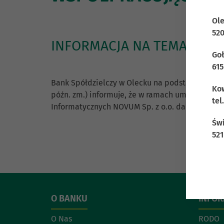
Ole
520
INFORMACJA NA TEMAT PR
Goł
615
Bank Spółdzielczy w Olecku na podstawie art. 6a u
Kow
późn. zm.) informuje, że w ramach umowy zawar
tel
Informatycznych NOVUM Sp. z o.o. dane niezbę
Świ
521
O BANKU
INFO
O Nas
RODO