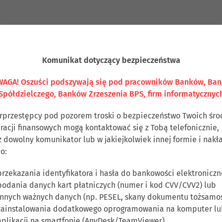
Komunikat dotyczący bezpieczeństwa
AGA! Oszuści podszywają się pod pracowników Banków, Ba
Spółdzielczego, Banków Zrzeszenia BPS, firm informatycznyc
rprzestępcy pod pozorem troski o bezpieczeństwo Twoich śr
eracji finansowych mogą kontaktować się z Tobą telefonicznie,
z dowolny komunikator lub w jakiejkolwiek innej formie i nakł
o:
przekazania identyfikatora i hasła do bankowości elektroniczn
podania danych kart płatniczych (numer i kod CVV/CVV2) lub
innych ważnych danych (np. PESEL, skany dokumentu tożsamoś
zainstalowania dodatkowego oprogramowania na komputer lu
aplikacji na smartfonie (AnyDesk/TeamViewer),