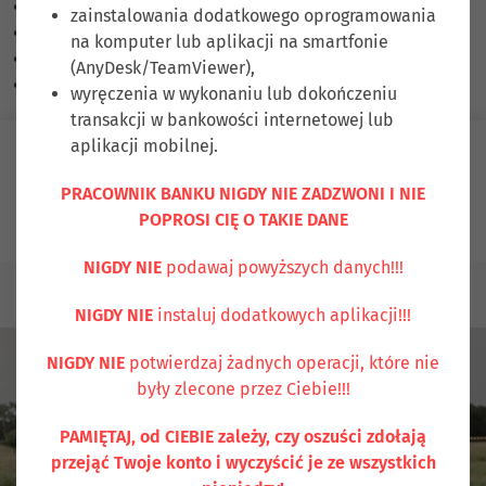
Skalowanie treści
100
%
zainstalowania dodatkowego oprogramowania
Czcionka
100
%
na komputer lub aplikacji na smartfonie
Wysokość linii
100
%
(AnyDesk/TeamViewer),
Odstęp liter
100
%
wyręczenia w wykonaniu lub dokończeniu
transakcji w bankowości internetowej lub
aplikacji mobilnej.
Zaloguj się
PRACOWNIK BANKU NIGDY NIE ZADZWONI I NIE
POPROSI CIĘ O TAKIE DANE
Ubezpiecz się
Kontakt
NIGDY NIE
podawaj powyższych danych!!!
KLIENCI INDYWIDUALNI
KREDYTY GOTÓWKOWE
NIGDY NIE
instaluj dodatkowych aplikacji!!!
NIGDY NIE
potwierdzaj żadnych operacji, które nie
były zlecone przez Ciebie!!!
PAMIĘTAJ, od CIEBIE zależy, czy oszuści zdołają
przejąć Twoje konto i wyczyścić je ze wszystkich