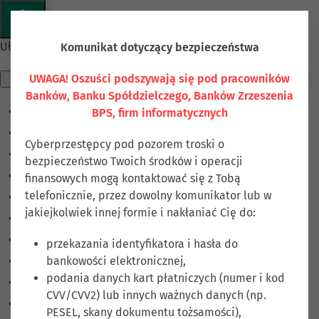
Przejdź do głównej treści
Ułatwienia dostępu
Komunikat dotyczący bezpieczeństwa
UWAGA! Oszuści podszywają się pod pracowników
Banków, Banku Spółdzielczego, Banków Zrzeszenia
BPS, firm informatycznych
Odwróć kolory
Monochromatyczny
Cyberprzestępcy pod pozorem troski o
Ciemny kontrast
bezpieczeństwo Twoich środków i operacji
Jasny kontrast
finansowych mogą kontaktować się z Tobą
telefonicznie, przez dowolny komunikator lub w
Niskie nasycenie
jakiejkolwiek innej formie i nakłaniać Cię do:
Wysokie nasycenie
Zaznacz linki
przekazania identyfikatora i hasła do
bankowości elektronicznej,
Zaznacz nagłówki
podania danych kart płatniczych (numer i kod
Czytnik ekranu
CVV/CVV2) lub innych ważnych danych (np.
Tryb czytania
PESEL, skany dokumentu tożsamości),