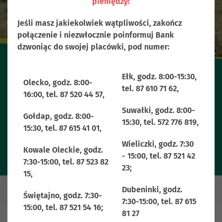
pieniędzy!
Jeśli masz jakiekolwiek wątpliwości, zakończ
połączenie i niezwłocznie poinformuj Bank
dzwoniąc do swojej placówki, pod numer:
Ełk, godz. 8:00-15:30,
Olecko, godz. 8:00-
tel. 87 610 71 62,
16:00, tel. 87 520 44 57,
Kredyty Gotówkowe
Suwałki, godz. 8:00-
Gołdap, godz. 8:00-
15:30, tel. 572 776 819,
15:30, tel. 87 615 41 01,
Wieliczki, godz. 7:30
Kowale Oleckie, godz.
- 15:00, tel. 87 521 42
7:30-15:00, tel. 87 523 82
23;
15,
Dubeninki, godz.
Świętajno, godz. 7:30-
7:30-15:00, tel. 87 615
15:00, tel. 87 521 54 16;
81 27