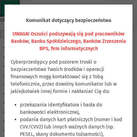
Przejdź do głównej treści
Ułatwienia dostępu
Komunikat dotyczący bezpieczeństwa
UWAGA! Oszuści podszywają się pod pracowników
Banków, Banku Spółdzielczego, Banków Zrzeszenia
BPS, firm informatycznych
Odwróć kolory
Monochromatyczny
Cyberprzestępcy pod pozorem troski o
Ciemny kontrast
bezpieczeństwo Twoich środków i operacji
Jasny kontrast
finansowych mogą kontaktować się z Tobą
telefonicznie, przez dowolny komunikator lub w
Niskie nasycenie
jakiejkolwiek innej formie i nakłaniać Cię do:
Wysokie nasycenie
Zaznacz linki
przekazania identyfikatora i hasła do
bankowości elektronicznej,
Zaznacz nagłówki
podania danych kart płatniczych (numer i kod
Czytnik ekranu
CVV/CVV2) lub innych ważnych danych (np.
Tryb czytania
PESEL, skany dokumentu tożsamości),