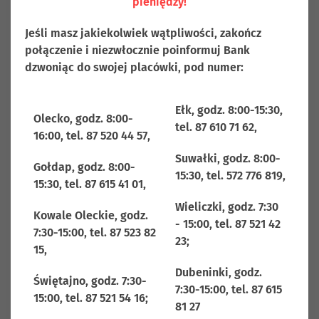
pieniędzy!
EURO- FATCA
Jeśli masz jakiekolwiek wątpliwości, zakończ
Polska, jako państwo członkowskie Unii Europejskiej i
połączenie i niezwłocznie poinformuj Bank
Organizacji Współpracy Gospodarczej i Rozwoju –
dzwoniąc do swojej placówki, pod numer:
zobowiązała się do wymieniania z innymi państwami
informacji o aktywach finansowych rezydentów tychże
Ełk, godz. 8:00-15:30,
państw zgromadzonych na rachunkach prowadzonych
Olecko, godz. 8:00-
tel. 87 610 71 62,
przez polskie instytucje finansowe, oczekując w zamian
16:00, tel. 87 520 44 57,
otrzymania analogicznych danych w odniesieniu do
Suwałki, godz. 8:00-
rachunków finansowych utrzymywanych dla polskich
Gołdap, godz. 8:00-
15:30, tel. 572 776 819,
rezydentów podatkowych przez zagraniczne instytucje
15:30, tel. 87 615 41 01,
finansowe.
Wieliczki, godz. 7:30
Kowale Oleckie, godz.
- 15:00, tel. 87 521 42
W tym celu rządy na całym świecie wprowadzają
7:30-15:00, tel. 87 523 82
23;
standard automatycznej wymiany informacji w dziedzinie
15,
opodatkowania (ang. Common Reporting Standard, CRS),
Dubeninki, godz.
Świętajno, godz. 7:30-
tj. wymóg zgłaszania i gromadzenia informacji
7:30-15:00, tel. 87 615
15:00, tel. 87 521 54 16;
obowiązujący instytucje finansowe na całym świecie, w
81 27
tym również Bank Spółdzielczy w Olecku.