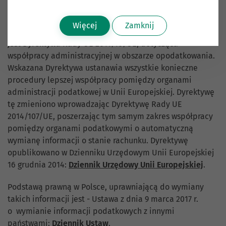
W obszarze Unii Europejskiej (UE), istotnym aktem
Więcej
Zamknij
prawnym uprawniającym do wymiany takich informacji
jest Dyrektywa Rady UE 2011/16/UE, dotycząca
współpracy administracyjnej w obszarze opodatkowania.
Wskazana Dyrektywa ustanawia wszystkie konieczne
procedury lepszej współpracy pomiędzy organami
administracji podatkowej w Unii Europejskiej. Dyrektywę
tę zmieniono wprowadzając Dyrektywę Rady UE
2014/107/UE, poszerzając tym samym zakres współpracy
pomiędzy organami podatkowymi o automatyczną
wymianę informacji o stanie rachunku. Dyrektywę
opublikowano w Dzienniku Urzędowym Unii Europejskiej
16 grudnia 2014:
Dziennik Urzędowy Unii Europejskiej
.
Podstawą prawną w Polsce, uprawniającą do wymiany
takich informacji jest - Ustawa z dnia 9 marca 2017 r.
o wymianie informacji podatkowych z innymi
państwami:
Dziennik Ustaw
.