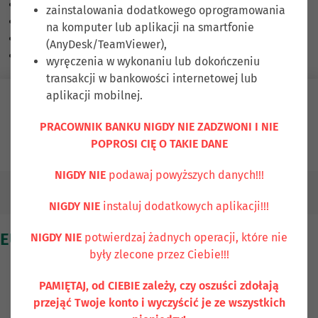
Skalowanie treści
100
%
zainstalowania dodatkowego oprogramowania
Czcionka
100
%
na komputer lub aplikacji na smartfonie
Wysokość linii
100
%
(AnyDesk/TeamViewer),
Odstęp liter
100
%
wyręczenia w wykonaniu lub dokończeniu
transakcji w bankowości internetowej lub
aplikacji mobilnej.
Zaloguj się
PRACOWNIK BANKU NIGDY NIE ZADZWONI I NIE
POPROSI CIĘ O TAKIE DANE
Ubezpiecz się
Kontakt
NIGDY NIE
podawaj powyższych danych!!!
EUROFATCA
NIGDY NIE
instaluj dodatkowych aplikacji!!!
EUROFATCA
NIGDY NIE
potwierdzaj żadnych operacji, które nie
były zlecone przez Ciebie!!!
PAMIĘTAJ, od CIEBIE zależy, czy oszuści zdołają
INFORMACJE OGÓLNE DOTYCZĄCE
przejąć Twoje konto i wyczyścić je ze wszystkich