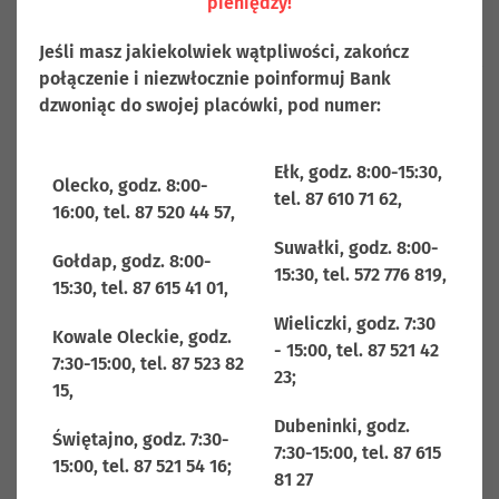
pieniędzy!
Olecku
Jeśli masz jakiekolwiek wątpliwości, zakończ
10 lutego 1951r. powstała Gminna Kasa Spółdzielcza w
połączenie i niezwłocznie poinformuj Bank
Olecku, która podlegała oddziałowi Centralnego
dzwoniąc do swojej placówki, pod numer:
Związku Spółdzielni Oszczędnościowo-Pożyczkowych
w Białymstoku z siedzibą w Warszawie. Celem jej
Ełk, godz. 8:00-15:30,
działalności była pomoc w podnoszeniu dobrobytu i
Olecko, godz. 8:00-
tel. 87 610 71 62,
kultury bezrolnych, małorolnych i średniorolnych
16:00, tel. 87 520 44 57,
chłopów zgodnie z planem rozwoju gospodarczego
Suwałki, godz. 8:00-
wsi oraz ochrona ich przed lichwą i wyzyskiem
Gołdap, godz. 8:00-
15:30, tel. 572 776 819,
kapitalistycznym. W latach 1951- 1958 GKS w Olecku
15:30, tel. 87 615 41 01,
posiadała cztery punkty kasowe: w Świętajnie,
Wieliczki, godz. 7:30
Kowale Oleckie, godz.
Wieliczkach, Szczecinkach i Zalesiu. Zajmowały się
- 15:00, tel. 87 521 42
7:30-15:00, tel. 87 523 82
one obsługą ludności wiejskiej, w szczególności
23;
15,
wypłatami za płody rolne skupione przez G.S.
Samopomoc Chłopska oraz przyjmowały spłaty
Dubeninki, godz.
Świętajno, godz. 7:30-
kredytów i pożyczek.
7:30-15:00, tel. 87 615
15:00, tel. 87 521 54 16;
1 czerwca 1958r. uchwałą Walnego Zgromadzenia
81 27
zmieniono nazwę z GKS w Olecku na Bank