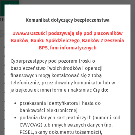
Przejdź do głównej treści
Ułatwienia dostępu
Komunikat dotyczący bezpieczeństwa
UWAGA! Oszuści podszywają się pod pracowników
Banków, Banku Spółdzielczego, Banków Zrzeszenia
BPS, firm informatycznych
Odwróć kolory
Monochromatyczny
Cyberprzestępcy pod pozorem troski o
Ciemny kontrast
bezpieczeństwo Twoich środków i operacji
Jasny kontrast
finansowych mogą kontaktować się z Tobą
telefonicznie, przez dowolny komunikator lub w
Niskie nasycenie
jakiejkolwiek innej formie i nakłaniać Cię do:
Wysokie nasycenie
Zaznacz linki
przekazania identyfikatora i hasła do
bankowości elektronicznej,
Zaznacz nagłówki
podania danych kart płatniczych (numer i kod
Czytnik ekranu
CVV/CVV2) lub innych ważnych danych (np.
Tryb czytania
PESEL, skany dokumentu tożsamości),