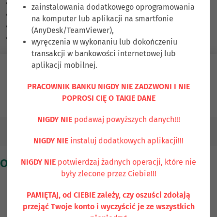
Skalowanie treści
100
%
zainstalowania dodatkowego oprogramowania
Czcionka
100
%
na komputer lub aplikacji na smartfonie
Wysokość linii
100
%
(AnyDesk/TeamViewer),
Odstęp liter
100
%
wyręczenia w wykonaniu lub dokończeniu
transakcji w bankowości internetowej lub
aplikacji mobilnej.
Zaloguj się
PRACOWNIK BANKU NIGDY NIE ZADZWONI I NIE
POPROSI CIĘ O TAKIE DANE
Ubezpiecz się
Kontakt
NIGDY NIE
podawaj powyższych danych!!!
O Nas
NIGDY NIE
instaluj dodatkowych aplikacji!!!
O Banku
NIGDY NIE
potwierdzaj żadnych operacji, które nie
były zlecone przez Ciebie!!!
PAMIĘTAJ, od CIEBIE zależy, czy oszuści zdołają
Historia Banku Spółdzielczego w
przejąć Twoje konto i wyczyścić je ze wszystkich