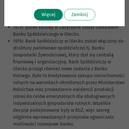
Spółdzielczy w Olecku.
1962r. punkt kasowy w Wieliczkach przekształcił się w
Więcej
Zamknij
samodzielny Bank Spółdzielczy.
1973r. punkt kasowy w Świętajnie został Oddziałem
Banku Spółdzielczego w Olecku.
1975r. Bank Spółdzielczy w Olecku został włączony do
struktury państwowo-spółdzielczej tj. Banku
Gospodarki Żywnościowej, który stał się centralą
finansową i organizacyjną. Bank Spółdzielczy w
Olecku przejął również nowe zadania z Banku
Rolnego. Było to kredytowanie zakupu nieruchomości
rolnych na warunkach określonych przez Ministerstwo
Rolnictwa oraz prowadzenie ewidencji produkcji
rolnej do celów emerytalnych dla obsługiwanych
indywidualnych gospodarstw rolnych. Wszelkie
decyzje podejmowane były w BGŻ, więc szereg
odgórnie wprowadzanych przepisów ograniczało
możliwości rozwojowe banku.