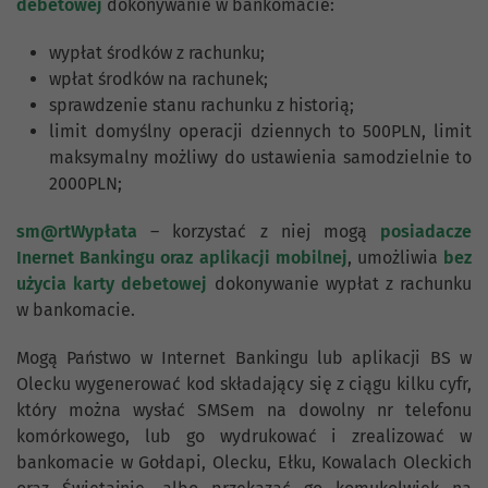
debetowej
dokonywanie w bankomacie:
wypłat środków z rachunku;
wpłat środków na rachunek;
sprawdzenie stanu rachunku z historią;
limit domyślny operacji dziennych to 500PLN, limit
maksymalny możliwy do ustawienia samodzielnie to
2000PLN;
sm@rtWypłata
– korzystać z niej mogą
posiadacze
Inernet Bankingu oraz aplikacji mobilnej
, umożliwia
bez
użycia karty debetowej
dokonywanie wypłat z rachunku
w bankomacie.
Mogą Państwo w Internet Bankingu lub aplikacji BS w
Olecku wygenerować kod składający się z ciągu kilku cyfr,
który można wysłać SMSem na dowolny nr telefonu
komórkowego, lub go wydrukować i zrealizować w
bankomacie w Gołdapi, Olecku, Ełku, Kowalach Oleckich