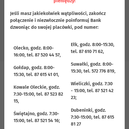
pieniędzy!
NOWY WPŁATOMAT W GOŁDAPI!
Usługi smartKARTA, sm@rt
Jeśli masz jakiekolwiek wątpliwości, zakończ
połączenie i niezwłocznie poinformuj Bank
Wypłata, Mój rachunek i Szybka
dzwoniąc do swojej placówki, pod numer:
Pożyczka już dostępne!
Ełk, godz. 8:00-15:30,
DATA PUBLIKACJI:
14-11-2024
Olecko, godz. 8:00-
tel. 87 610 71 62,
16:00, tel. 87 520 44 57,
Suwałki, godz. 8:00-
Gołdap, godz. 8:00-
15:30, tel. 572 776 819,
15:30, tel. 87 615 41 01,
Szanowni Państwo,
Wieliczki, godz. 7:30
Kowale Oleckie, godz.
Z przyjemościa informujemy, że w naszym Oddziale w
- 15:00, tel. 87 521 42
7:30-15:00, tel. 87 523 82
Gołdapi (ul. Plac Zwycięstwa 6) mamy nowy bankomat z
23;
15,
funkcjonalnością wpłatomatu!
Dubeninki, godz.
Świętajno, godz. 7:30-
Mogą Państwo, już teraz, bez stania w kolejce do okienka,
7:30-15:00, tel. 87 615
15:00, tel. 87 521 54 16;
bez dotykania bankomatu, wpłacać i wypłacać gotówkę
81 27