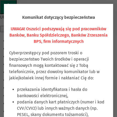
Przejdź do głównej treści
Ułatwienia dostępu
Komunikat dotyczący bezpieczeństwa
UWAGA! Oszuści podszywają się pod pracowników
Banków, Banku Spółdzielczego, Banków Zrzeszenia
BPS, firm informatycznych
Odwróć kolory
Monochromatyczny
Cyberprzestępcy pod pozorem troski o
Ciemny kontrast
bezpieczeństwo Twoich środków i operacji
Jasny kontrast
finansowych mogą kontaktować się z Tobą
telefonicznie, przez dowolny komunikator lub w
Niskie nasycenie
jakiejkolwiek innej formie i nakłaniać Cię do:
Wysokie nasycenie
Zaznacz linki
przekazania identyfikatora i hasła do
bankowości elektronicznej,
Zaznacz nagłówki
podania danych kart płatniczych (numer i kod
Czytnik ekranu
CVV/CVV2) lub innych ważnych danych (np.
Tryb czytania
PESEL, skany dokumentu tożsamości),