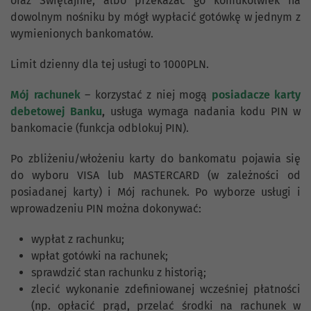
oraz Świętajnie, albo przekazać go komukolwiek na
dowolnym nośniku by mógł wypłacić gotówkę w jednym z
wymienionych bankomatów.
Limit dzienny dla tej usługi to 1000PLN.
Mój rachunek
– korzystać z niej mogą
posiadacze karty
debetowej Banku
,
usługa wymaga nadania kodu PIN w
bankomacie (funkcja odblokuj PIN).
Po zbliżeniu/włożeniu karty do bankomatu pojawia się
do wyboru VISA lub MASTERCARD (w zależności od
posiadanej karty) i Mój rachunek. Po wyborze usługi i
wprowadzeniu PIN można dokonywać:
wypłat z rachunku;
wpłat gotówki na rachunek;
sprawdzić stan rachunku z historią;
zlecić wykonanie zdefiniowanej wcześniej płatności
(np. opłacić prąd, przelać środki na rachunek w