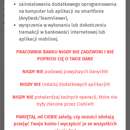
Skalowanie treści
100
%
zainstalowania dodatkowego oprogramowania
Czcionka
100
%
na komputer lub aplikacji na smartfonie
Wysokość linii
100
%
(AnyDesk/TeamViewer),
Odstęp liter
100
%
wyręczenia w wykonaniu lub dokończeniu
transakcji w bankowości internetowej lub
aplikacji mobilnej.
Zaloguj się
PRACOWNIK BANKU NIGDY NIE ZADZWONI I NIE
POPROSI CIĘ O TAKIE DANE
Ubezpiecz się
Kontakt
NIGDY NIE
podawaj powyższych danych!!!
Aktualności
NOWY WPŁATOMAT W GOŁDAPI! Usługi
NIGDY NIE
instaluj dodatkowych aplikacji!!!
smartKARTA, sm@rt Wypłata, Mój rachunek i Szybka Pożyczka już
dostępne!
NIGDY NIE
potwierdzaj żadnych operacji, które nie
były zlecone przez Ciebie!!!
PAMIĘTAJ, od CIEBIE zależy, czy oszuści zdołają
Wróć do listy aktualności
przejąć Twoje konto i wyczyścić je ze wszystkich