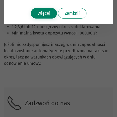
Proponujemy Ci korzystną formę oszczędzania:
Więcej
Zamknij
stałe oprocentowanie
1,2,3,6 lub 12-miesięczny okres zadeklarowania
Minimalna kwota depozytu wynosi 1000,00 zł
Jeżeli nie zadysponujesz inaczej, w dniu zapadalności
lokata zostanie automatycznie przedłużona na taki sam
okres, lecz na warunkach obowiązujących w dniu
odnowienia umowy.
Skontaktuj się z nami
Zadzwoń do nas