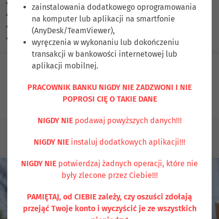
Skalowanie treści
100
%
zainstalowania dodatkowego oprogramowania
Czcionka
100
%
na komputer lub aplikacji na smartfonie
Wysokość linii
100
%
(AnyDesk/TeamViewer),
Odstęp liter
100
%
wyręczenia w wykonaniu lub dokończeniu
transakcji w bankowości internetowej lub
aplikacji mobilnej.
Zaloguj się
PRACOWNIK BANKU NIGDY NIE ZADZWONI I NIE
POPROSI CIĘ O TAKIE DANE
Ubezpiecz się
Kontakt
NIGDY NIE
podawaj powyższych danych!!!
WSPÓLNOTY MIESZKANIOWE
LOKATY
Lokata
NIGDY NIE
instaluj dodatkowych aplikacji!!!
KUSZĄCA
NIGDY NIE
potwierdzaj żadnych operacji, które nie
były zlecone przez Ciebie!!!
PAMIĘTAJ, od CIEBIE zależy, czy oszuści zdołają
przejąć Twoje konto i wyczyścić je ze wszystkich