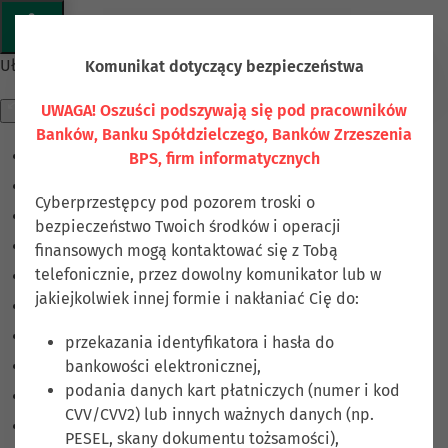
Przejdź do głównej treści
Ułatwienia dostępu
Komunikat dotyczący bezpieczeństwa
UWAGA! Oszuści podszywają się pod pracowników
Banków, Banku Spółdzielczego, Banków Zrzeszenia
BPS, firm informatycznych
Odwróć kolory
Monochromatyczny
Cyberprzestępcy pod pozorem troski o
Ciemny kontrast
bezpieczeństwo Twoich środków i operacji
Jasny kontrast
finansowych mogą kontaktować się z Tobą
telefonicznie, przez dowolny komunikator lub w
Niskie nasycenie
jakiejkolwiek innej formie i nakłaniać Cię do:
Wysokie nasycenie
Zaznacz linki
przekazania identyfikatora i hasła do
bankowości elektronicznej,
Zaznacz nagłówki
podania danych kart płatniczych (numer i kod
Czytnik ekranu
CVV/CVV2) lub innych ważnych danych (np.
Tryb czytania
PESEL, skany dokumentu tożsamości),