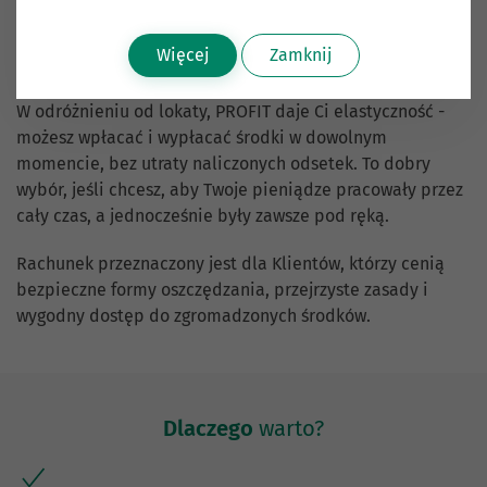
Chcesz zadbać o swoje oszczędności i jednocześnie mieć
Więcej
Zamknij
do nich stały dostęp?
W odróżnieniu od lokaty, PROFIT daje Ci elastyczność -
możesz wpłacać i wypłacać środki w dowolnym
momencie, bez utraty naliczonych odsetek. To dobry
wybór, jeśli chcesz, aby Twoje pieniądze pracowały przez
cały czas, a jednocześnie były zawsze pod ręką.
Rachunek przeznaczony jest dla Klientów, którzy cenią
bezpieczne formy oszczędzania, przejrzyste zasady i
wygodny dostęp do zgromadzonych środków.
Dlaczego
warto?