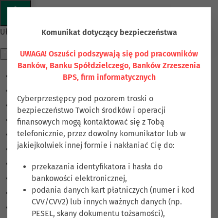
Przejdź do głównej treści
Ułatwienia dostępu
Komunikat dotyczący bezpieczeństwa
UWAGA! Oszuści podszywają się pod pracowników
Banków, Banku Spółdzielczego, Banków Zrzeszenia
BPS, firm informatycznych
Odwróć kolory
Monochromatyczny
Cyberprzestępcy pod pozorem troski o
Ciemny kontrast
bezpieczeństwo Twoich środków i operacji
Jasny kontrast
finansowych mogą kontaktować się z Tobą
telefonicznie, przez dowolny komunikator lub w
Niskie nasycenie
jakiejkolwiek innej formie i nakłaniać Cię do:
Wysokie nasycenie
Zaznacz linki
przekazania identyfikatora i hasła do
bankowości elektronicznej,
Zaznacz nagłówki
podania danych kart płatniczych (numer i kod
Czytnik ekranu
CVV/CVV2) lub innych ważnych danych (np.
Tryb czytania
PESEL, skany dokumentu tożsamości),