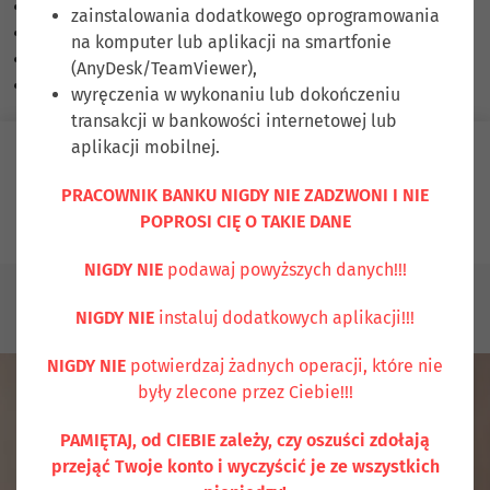
Skalowanie treści
100
%
zainstalowania dodatkowego oprogramowania
Czcionka
100
%
na komputer lub aplikacji na smartfonie
Wysokość linii
100
%
(AnyDesk/TeamViewer),
Odstęp liter
100
%
wyręczenia w wykonaniu lub dokończeniu
transakcji w bankowości internetowej lub
aplikacji mobilnej.
Zaloguj się
PRACOWNIK BANKU NIGDY NIE ZADZWONI I NIE
POPROSI CIĘ O TAKIE DANE
Ubezpiecz się
Kontakt
NIGDY NIE
podawaj powyższych danych!!!
KLIENCI INDYWIDUALNI
RACHUNKI
Rachunek
NIGDY NIE
instaluj dodatkowych aplikacji!!!
oszczędnościowy PROFIT
NIGDY NIE
potwierdzaj żadnych operacji, które nie
były zlecone przez Ciebie!!!
PAMIĘTAJ, od CIEBIE zależy, czy oszuści zdołają
przejąć Twoje konto i wyczyścić je ze wszystkich