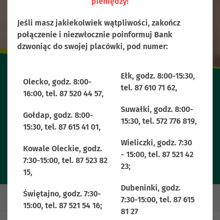
pieniędzy!
Jeśli masz jakiekolwiek wątpliwości, zakończ
połączenie i niezwłocznie poinformuj Bank
dzwoniąc do swojej placówki, pod numer:
Ełk, godz. 8:00-15:30,
Olecko, godz. 8:00-
tel. 87 610 71 62,
16:00, tel. 87 520 44 57,
Rachunek oszczędnościowy PROFIT
Suwałki, godz. 8:00-
Gołdap, godz. 8:00-
15:30, tel. 572 776 819,
15:30, tel. 87 615 41 01,
Wieliczki, godz. 7:30
Kowale Oleckie, godz.
- 15:00, tel. 87 521 42
7:30-15:00, tel. 87 523 82
23;
15,
Dubeninki, godz.
Świętajno, godz. 7:30-
7:30-15:00, tel. 87 615
15:00, tel. 87 521 54 16;
81 27