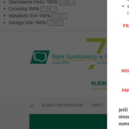
Skalowanie treści
100
%
Czcionka
100
%
Wysokość linii
100
%
Odstęp liter
100
%
PR
NIG
KLIENCI INDYWI
PAM
KLIENCI INDYWIDUALNI
KARTY
VISA CLA
Jeśl
niez
nume