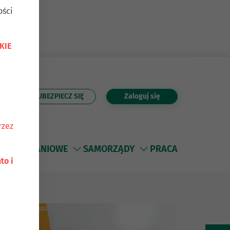
ości
KIE
UBEZPIECZ SIĘ
Zaloguj się
Szukaj
rzez
 MIESZKANIOWE
SAMORZĄDY
PRACA
to i