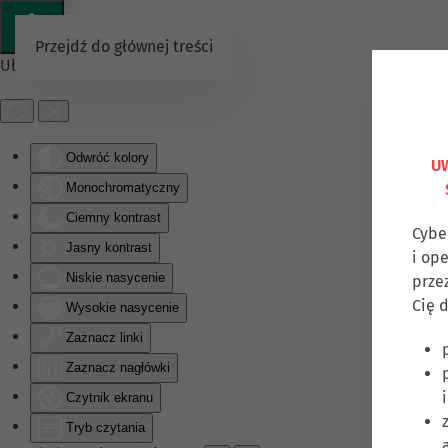
Przejdź do głównej treści
Ułatwienia dostępu
Odwróć kolory
UW
Monochromatyczny
Ciemny kontrast
Cybe
Jasny kontrast
i op
Niskie nasycenie
prze
Cię d
Wysokie nasycenie
Zaznacz linki
Zaznacz nagłówki
Czytnik ekranu
Tryb czytania