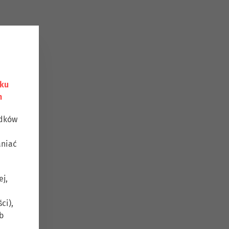
nku
h
odków
aniać
ej,
ci),
b