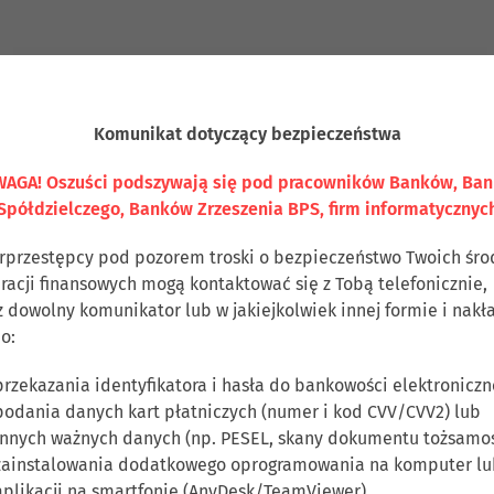
Komunikat dotyczący bezpieczeństwa
AGA! Oszuści podszywają się pod pracowników Banków, Ba
Spółdzielczego, Banków Zrzeszenia BPS, firm informatycznyc
rprzestępcy pod pozorem troski o bezpieczeństwo Twoich śr
eracji finansowych mogą kontaktować się z Tobą telefonicznie,
z dowolny komunikator lub w jakiejkolwiek innej formie i nakł
o:
przekazania identyfikatora i hasła do bankowości elektroniczn
podania danych kart płatniczych (numer i kod CVV/CVV2) lub
innych ważnych danych (np. PESEL, skany dokumentu tożsamoś
zainstalowania dodatkowego oprogramowania na komputer lu
aplikacji na smartfonie (AnyDesk/TeamViewer),