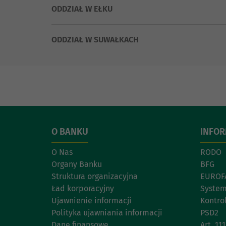
ODDZIAŁ W EŁKU
ODDZIAŁ W SUWAŁKACH
O BANKU
INFO
O Nas
RODO
Organy Banku
BFG
Struktura organizacyjna
EUROF
Ład korporacyjny
System
Ujawnienie informacji
Kontro
Polityka ujawniania informacji
PSD2
Dane finansowe
Art. 1