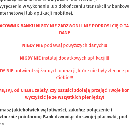
wyręczenia w wykonaniu lub dokończeniu transakcji w bankow
internetowej lub aplikacji mobilnej.
ACOWNIK BANKU NIGDY NIE ZADZWONI I NIE POPROSI CIĘ O TA
DANE
NIGDY NIE
podawaj powyższych danych!!!
Kontakt
NIGDY NIE
instaluj dodatkowych aplikacji!!!
DY NIE
potwierdzaj żadnych operacji, które nie były zlecone p
Ciebie!!!
DUALNI
PRZEDSIĘBIORCY
ROLNICY
WSPÓLNOTY
IĘTAJ, od CIEBIE zależy, czy oszuści zdołają przejąć Twoje kon
wyczyścić je ze wszystkich pieniędzy!
SSIC Debetowa
i masz jakiekolwiek wątpliwości, zakończ połączenie i
włocznie poinformuj Bank dzwoniąc do swojej placówki, pod
r: